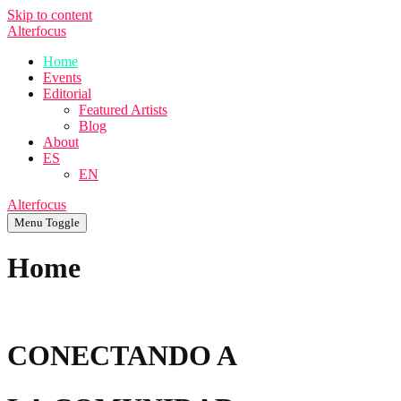
Skip to content
Alterfocus
Home
Events
Editorial
Featured Artists
Blog
About
ES
EN
Alterfocus
Menu Toggle
Home
CONECTANDO A