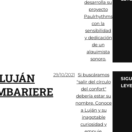
desarrolla su
proyecto
Paulrhythms
con la
sensibilidad
y dedicación
de un
alquimista
sonoro.
LUJÁN
29/10/2021
Si buscáramos
SIG
"salir del círculo
LEY
MBARIERE
del confort"
debería estar su
nombre. Conoce
a Luján y su
inagotable
curiosidad y
empuje.