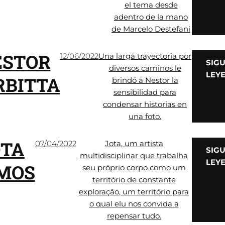
el tema desde
adentro de la mano
de Marcelo Destefani
ESTOR
12/06/2022
Una larga trayectoria por
SIG
diversos caminos le
LEY
RBITTA
brindó a Nestor la
sensibilidad para
condensar historias en
una foto.
OTA
07/04/2022
Jota, um artista
SIG
multidisciplinar que trabalha
LEY
MOS
seu próprio corpo como um
território de constante
exploração, um território para
o qual elu nos convida a
repensar tudo.