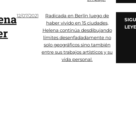
ena
12/07/2021
Radicada en Berlín luego de
SIG
haber vivido en 15 ciudades,
LEY
er
Helena continúa desdibujando
límites desenfadadamente no
solo geográficos sino también
entre sus trabajos artísticos y su
vida personal.