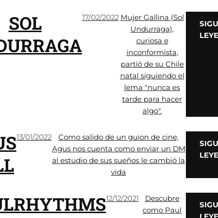
SOL
17/02/2022
Mujer Gallina (Sol
SIG
Undurraga),
LEY
DURRAGA
curiosa e
inconformista,
partió de su Chile
natal siguiendo el
lema "nunca es
tarde para hacer
algo".
US
13/01/2022
Como salido de un guion de cine,
SIG
Agus nos cuenta como enviar un DM
LEY
LL
al estudio de sus sueños le cambió la
vida
ULRHYTHMS
12/12/2021
Descubre
SIG
como Paul
LEY