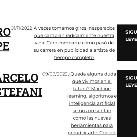
RO
01/11/2022
A veces tomamos giros inesperados
SIG
que cambian radicalmente nuestra
LEY
PE
vida. Caro comparte como pasó de
su carrera en publicidad a artista de
tiempo completo.
RCELO
09/09/2022
¿Queda alguna duda
SIG
que vivimos en el
LEY
STEFANI
futuro? Machine
learning, algoritmos e
inteligencia artificial
se nos presentan
como las nuevas
herramientas para
proudcir arte. Conoce