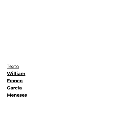
Texto
William
Franco
García
Meneses